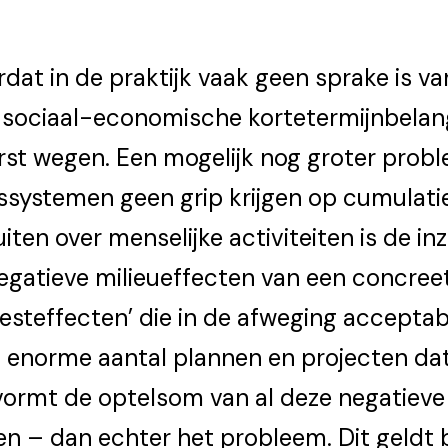
dat in de praktijk vaak geen sprake is van
 sociaal-economische kortetermijn­belan
st wegen. Een mogelijk nog groter probl
ssystemen geen grip krijgen op cumulati
iten over menselijke activiteiten is de in
gatieve milieueffecten van een concreet 
 ‘resteffecten’ die in de afweging accept
 enorme aantal plannen en projecten da
vormt de optelsom van al deze negatieve
n – dan echter het probleem. Dit geldt 