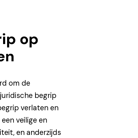
ip op
en
erd om de
 juridische begrip
begrip verlaten en
 een veilige en
eit, en anderzijds