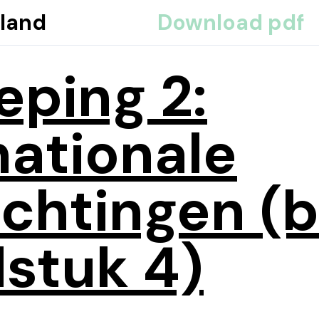
land
Download pdf
eping 2:
nationale
ichtingen (b
stuk 4)