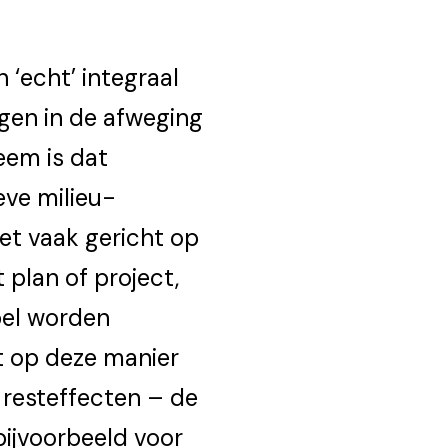
 ‘echt’ integraal
gen in de afweging
eem is dat
eve milieu­
zet vaak gericht op
plan of project,
abel worden
t op deze manier
 resteffecten – de
bijvoorbeeld voor