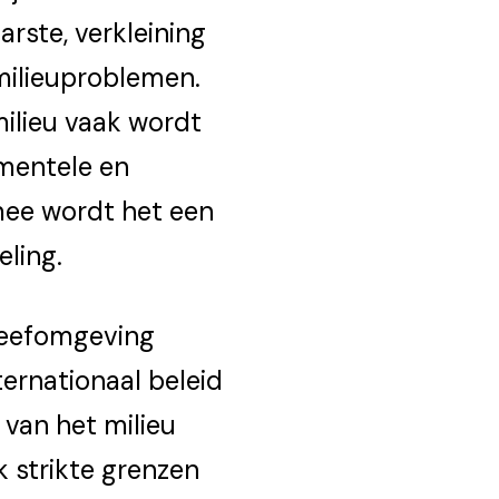
rste, verkleining
 milieuproblemen.
milieu vaak wordt
amentele en
mee wordt het een
eling.
leefomgeving
ternationaal beleid
 van het milieu
k strikte grenzen